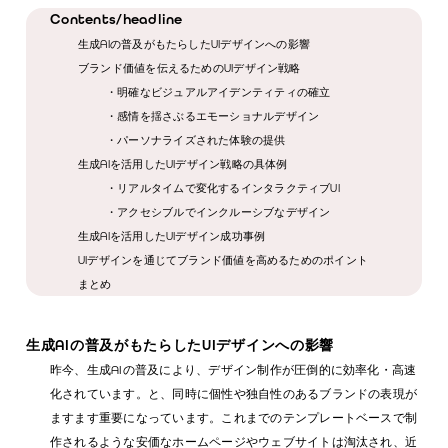
Contents/headline
生成AIの普及がもたらしたUIデザインへの影響
ブランド価値を伝えるためのUIデザイン戦略
・明確なビジュアルアイデンティティの確立
・感情を揺さぶるエモーショナルデザイン
・パーソナライズされた体験の提供
生成AIを活用したUIデザイン戦略の具体例
・リアルタイムで変化するインタラクティブUI
・アクセシブルでインクルーシブなデザイン
生成AIを活用したUIデザイン成功事例
UIデザインを通じてブランド価値を高めるためのポイント
まとめ
生成AIの普及がもたらしたUIデザインへの影響
昨今、生成AIの普及により、デザイン制作が圧倒的に効率化・高速
化されています。と、同時に個性や独自性のあるブランドの表現が
ますます重要になっています。これまでのテンプレートベースで制
作されるような安価なホームページやウェブサイトは淘汰され、近