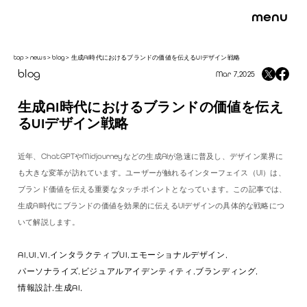
menu
top
>
news
>
blog
>
生成AI時代におけるブランドの価値を伝えるUIデザイン戦略
blog
Mar 7,2025
生成AI時代におけるブランドの価値を伝え
るUIデザイン戦略
近年、ChatGPTやMidjourneyなどの生成AIが急速に普及し、デザイン業界に
も大きな変革が訪れています。ユーザーが触れるインターフェイス（UI）は、
ブランド価値を伝える重要なタッチポイントとなっています。この記事では、
生成AI時代にブランドの価値を効果的に伝えるUIデザインの具体的な戦略につ
いて解説します。
AI,
UI,
VI,
インタラクティブUI,
エモーショナルデザイン,
パーソナライズ,
ビジュアルアイデンティティ,
ブランディング,
情報設計,
生成AI,