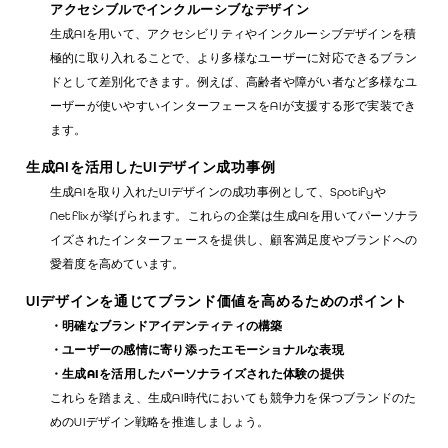
アクセシブルでインクルーシブなデザイン
生成AIを用いて、アクセシビリティやインクルーシブデザインを積
極的に取り入れることで、より多様なユーザーに対応できるブラン
ドとして差別化できます。例えば、高齢者や障がい者など多様なユ
ーザーが使いやすいインターフェースをAIが支援する形で実装でき
ます。
生成AIを活用したUIデザイン成功事例
生成AIを取り入れたUIデザインの成功事例として、Spotifyや
Netflixが挙げられます。これらの企業は生成AIを用いてパーソナラ
イズされたインターフェースを提供し、顧客満足度やブランドへの
愛着度を高めています。
UIデザインを通じてブランド価値を高めるためのポイント
・明確なブランドアイデンティティの構築
・ユーザーの感情に寄り添ったエモーショナルな表現
・生成AIを活用したパーソナライズされた体験の提供
これらを踏まえ、生成AI時代においても競争力を保つブランドのた
めのUIデザイン戦略を推進しましょう。