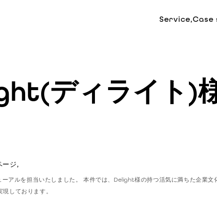
Service,
Case 
ight(ディライト)
ージ,
インリニューアルを担当いたしました。 本件では、Delight様の持つ活気に満ちた
実現しております。