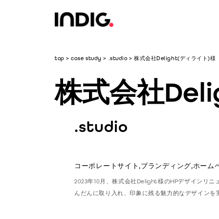
top
>
case study
>
.studio
>
株式会社Delight(ディライト)様
株式会社Del
.studio
コーポレートサイト,
ブランディング,
ホームペ
2023年10月、株式会社Delight様のHPデザ
んだんに取り入れ、印象に残る魅力的なデザインを